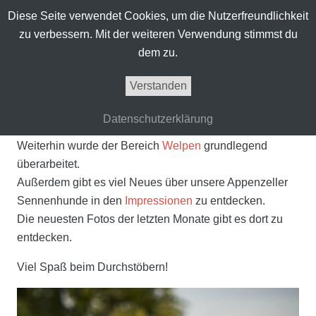
Diese Seite verwendet Cookies, um die Nutzerfreundlichkeit
zu verbessern. Mit der weiteren Verwendung stimmst du
dem zu.
Wir haben unsere Webseite „vom Zieglerhof“
Verstanden
aktualisiert.
Im Bereich
unsere Hunde
gibt es Informationen zu
Datenschutzerklärung
Enziane vom Pfifferloch.
Weiterhin wurde der Bereich
Welpen
grundlegend
überarbeitet.
Außerdem gibt es viel Neues über unsere Appenzeller
Sennenhunde in den
Impressionen
zu entdecken.
Die neuesten Fotos der letzten Monate gibt es dort zu
entdecken.
Viel Spaß beim Durchstöbern!