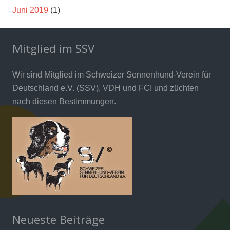
Juni 2019
(1)
Mitglied im SSV
Wir sind Mitglied im Schweizer Sennenhund-Verein für
Deutschland e.V. (SSV), VDH und FCI und züchten
nach diesen Bestimmungen.
Neueste Beiträge